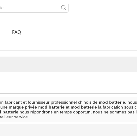
FAQ
un fabricant et fournisseur professionnel chinois de
mod batterie
, nou
, une marque privée
mod batterie
et
mod batterie
la fabrication sous 
 batterie
nous répondrons en temps opportun, nous ne sommes pas le
eilleur service.