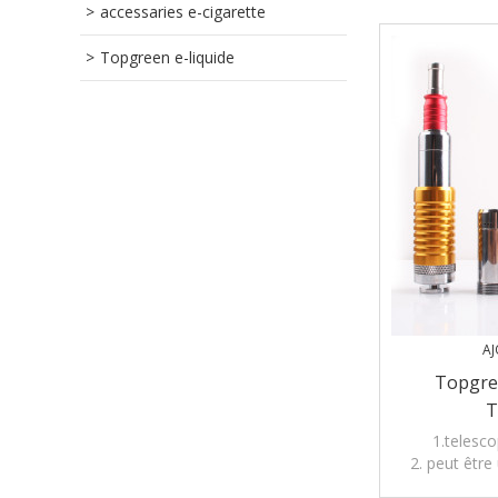
accessaries e-cigarette
Topgreen e-liquide
AJ
Topgre
T
1.telesco
2. peut être