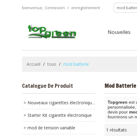
bienvenue,
Connexion
/
enregistrement
Nouvelles
Accueil
/
tous
/
mod batterie
Catalogue De Produit
Mod Batterie
Nouveaux cigarettes électroniques
Topgreen
est 
personnalisée
devis pour
mod
Starter Kit cigarette électronique
fournirons un m
mod de tension variable
1 résultats