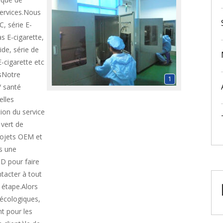
services.Nous
, série E-
as E-cigarette,
ide, série de
E-cigarette etc
sNotre
1
/ santé
elles
tion du service
 vert de
rojets OEM et
s une
 D pour faire
tacter à tout
 étape.Alors
 écologiques,
t pour les