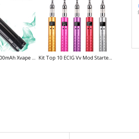
Meilleur 14500 700mAh Xvape Fox Mod mécanique E-Cig
Kit Top 10 ECIG Vv Mod Starter Xvape V3 Pour M3 Cloutank