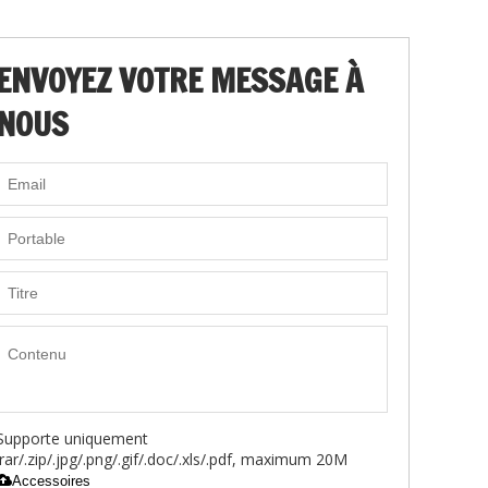
ENVOYEZ VOTRE MESSAGE À
NOUS
Supporte uniquement
.rar/.zip/.jpg/.png/.gif/.doc/.xls/.pdf, maximum 20M
Accessoires