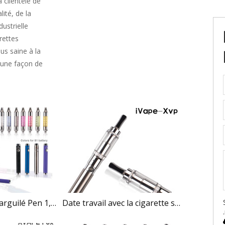
 clientèle de
ité, de la
dustrielle
rettes
us saine à la
 une façon de
Top 10 Shisha Narguilé Pen 1,6 ml Ivape S1 cigarette électronique Cloutank M3
Date travail avec la cigarette sec Herb atomiseur Ivape XVP vapeur