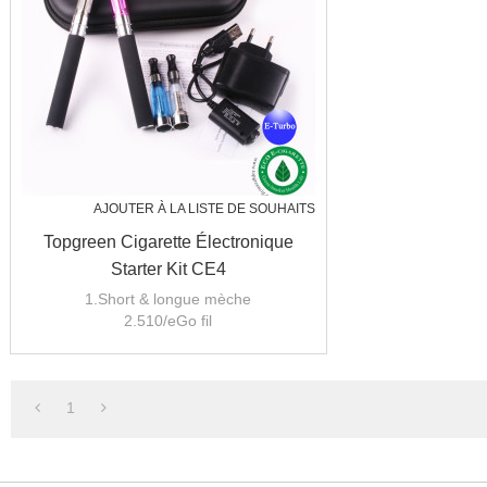
AJOUTER À LA LISTE DE SOUHAITS
Topgreen Cigarette Électronique
Starter Kit CE4
1.Short & longue mèche
2.510/eGo fil
3.100% pas de fuite, pas de goût de
brûlure, pas de chauffage sec
4.CE & ROHS
1