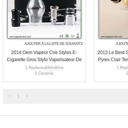
AJOUTER À LA LISTE DE SOUHAITS
AJOUTE
2014 Oem Vapeur Cire Stylos E-
2013 Le Best-S
Cigarette Gros Stylo Vaporisateur De
Pyrex Clair Te
Cire
1.Replaceablebobine
1.Rep
2.Ceramic
3.Works avec de la cire
3.Works
4.Huge vapeur
4.
1