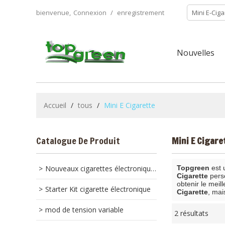
bienvenue,
Connexion
/
enregistrement
Nouvelles
Accueil
/
tous
/
Mini E Cigarette
Catalogue De Produit
Mini E Cigare
Nouveaux cigarettes électroniques
Topgreen
est 
Cigarette
pers
obtenir le meil
Starter Kit cigarette électronique
Cigarette
, mai
mod de tension variable
2 résultats