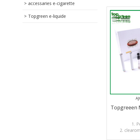
accessaries e-cigarette
Topgreen e-liquide
AJ
Topgreeen Mi
1. P
2. clearom
3