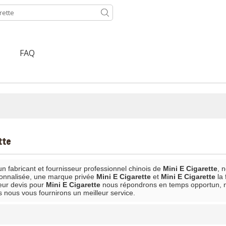
FAQ
tte
un fabricant et fournisseur professionnel chinois de
Mini E Cigarette
, 
onnalisée, une marque privée
Mini E Cigarette
et
Mini E Cigarette
la 
leur devis pour
Mini E Cigarette
nous répondrons en temps opportun, n
s nous vous fournirons un meilleur service.