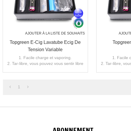
AJOUTER À LA LISTE DE SOUHAITS
AJOUTE
Topgreen E-Cig Lavatube Ecig De
Topgree
Tension Variable
1. Facile charge et vaporing.
1. Facile 
2. Tar-libre, vous pouvez vous sentir libre
2. Tar-libre, vou
de profiter de fumer.
de pro
1
ABONNEMENT