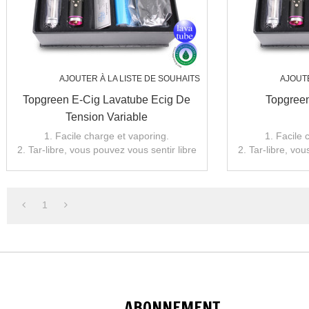
AJOUTER À LA LISTE DE SOUHAITS
AJOUTE
Topgreen E-Cig Lavatube Ecig De
Topgree
Tension Variable
1. Facile charge et vaporing.
1. Facile 
2. Tar-libre, vous pouvez vous sentir libre
2. Tar-libre, vou
de profiter de fumer.
de pro
1
ABONNEMENT