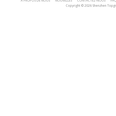
À PROPOS DE NOUS
NOUVELLES
CONTACTEZ-NOUS
FA
Copyright © 2026
Shenzhen Topgre