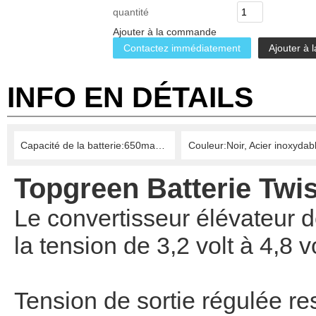
quantité
Ajouter à la commande
Contactez immédiatement
Ajouter à l
INFO EN DÉTAILS
Capacité de la batterie:650mah/900mah/1100mah
Topgreen
Batterie
Twis
Le
convertisseur élévateur
d
la tension
de 3,2
volt
à 4,8
v
Tension de sortie
régulée
re