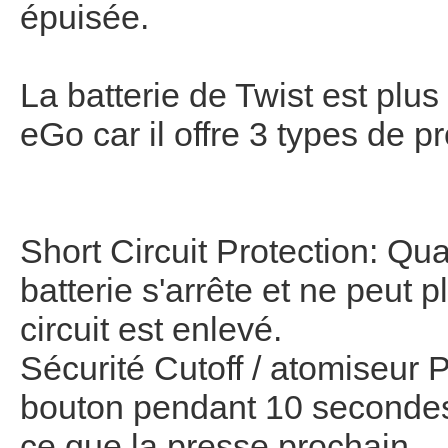
épuisée.
La batterie de
Twist
est plus
eGo
car il offre
3 types de
pr
Short Circuit Protection
:
Qu
batterie
s'arrête et
ne peut p
circuit
est enlevé.
Sécurité
Cutoff
/
atomiseur
P
bouton
pendant 10 seconde
ce que
la presse
prochain
.